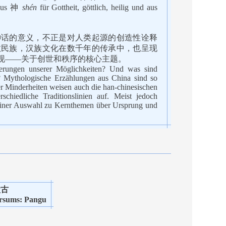
t aus 神
shén
für Gottheit, göttlich, heilig und aus
神话的意义，不正是对人类起源的创造性诠释
数民族，汉族文化在数千年的传承中，也呈现
现——关于创世和秩序的核心主题。
terungen unserer Möglichkeiten? Und was sind
? Mythologische Erzählungen aus China sind so
er Minderheiten weisen auch die han-chinesischen
chiedliche Traditionslinien auf. Meist jedoch
n einer Auswahl zu Kernthemen über Ursprung und
盘古
rsums: Pangu