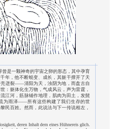
界曾是一颗神奇的宇宙之卵的形态，其中孕育
八千年，他不断蜕变、成长，其躯干撑开了天
蛋壳迸裂——清阳为天，浊阴为地，而盘古自
创世：躯体化生万物，气成风云，声为雷霆，
奔流江河，筋脉铺作地理，肌肉为田土，发髭
流为雨泽——所有这些构建了我们生存的世
为黎民百姓。然而，此说法与下一传说相左，
sigkeit, deren Inhalt dem eines Hühnereis glich.