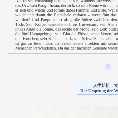
Aus dieser Vorstellung heraus muss es wundersamerweise ei
das Urwesen Pangu heran, der sich, so sein Name wörtlich, i
er sich und wuchs und formte dabei Himmel und Erde. War es 
wollte und damit die Eierschale zerbarst – woraufhin d
wurden? Und Pangu selbst als große Stütze zwischen den b
Tode: Sein Körper wandelte sich ins Universum, sein Atem
linkes Auge die Sonne, das rechte der Mond, sein Leib bildete
die fünf Hauptgebirge, sein Blut die Flüsse, seine Venen, s
und Knochen, sein Knochenmark, sein Schweiß – sie alle tru
ist gar zu lesen, dass die verschiedene Insekten auf sei
Menschen verwandelten. Da das der nächsten Legende widersp
人类始祖：
Der Ursprung der W