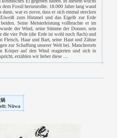
n kosmisches Ei gegeben haben. In diesem wuchs
n dem Fossil herumrollte. 18.000 Jahre lang wand
dann, war es zuvor, dass er sich einmal strecken
as Eiweiß zum Himmel und das Eigelb zur Erde
eiden. Seine Meisterleistung vollbrachte er im
 wurde der Wind, seine Stimme der Donner, sein
 die vier Pole (die Erde ist wohl noch flach) und
ein Fleisch, Haar und Bart, seine Haut und Zähne
gen zur Schaffung unserer Welt bei. Mancherorts
nem Körper auf den Wind reagierten und sich in
richt, erzählen wir lieber diese …
女娲
elt: Nüwa