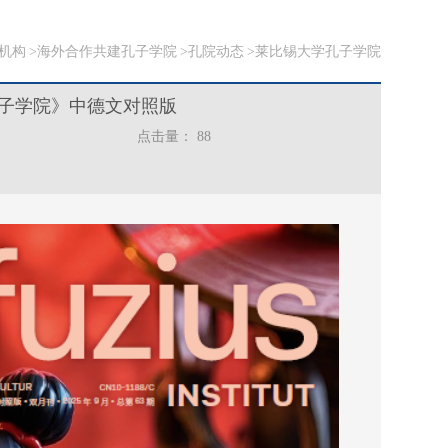
机构
海外合作共建孔子学院
孔院动态
莱比锡大学孔子学院
子学院》中德文对照版
点击量：
88