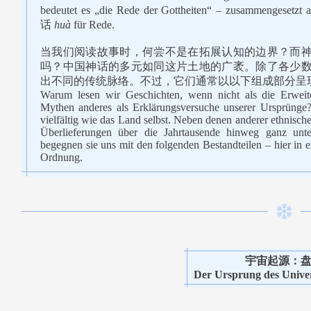
bedeutet es „die Rede der Gottheiten“ – zusammengesetz
话
huà
für Rede.
当我们阅读故事时，何尝不是在拓展认知的边界？而
吗？中国神话的多元如同这片土地的广袤。除了各少
出不同的传统脉络。不过，它们通常以以下组成部分呈
Warum lesen wir Geschichten, wenn nicht als die Erwei
Mythen anderes als Erklärungsversuche unserer Ursprünge
vielfältig wie das Land selbst. Neben denen anderer ethnisch
Überlieferungen über die Jahrtausende hinweg ganz unters
begegnen sie uns mit den folgenden Bestandteilen – hier i
Ordnung.
宇宙起源：
Der Ursprung des Unive