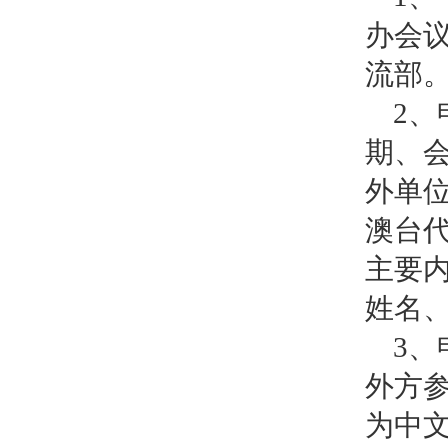
办会
流部
2
期、
外单
澳台
主要
姓名
3
外方
为中