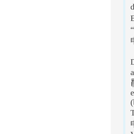
a
e
(