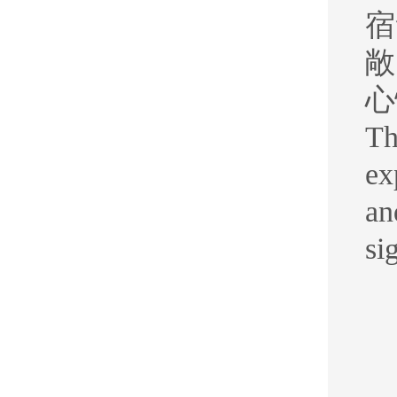
宿
敞
心
Th
ex
an
si