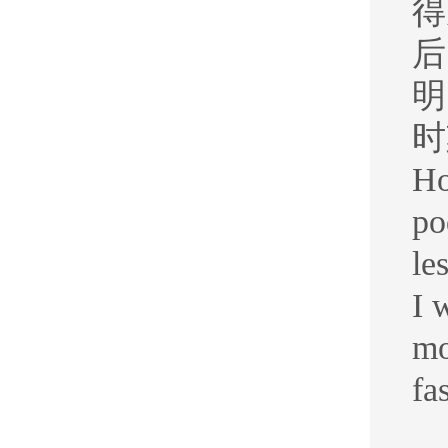
得
后
明
时
Ho
po
le
I 
mo
fa