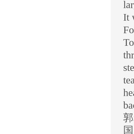
la
It
Fo
To
th
st
te
he
ba
郭
国