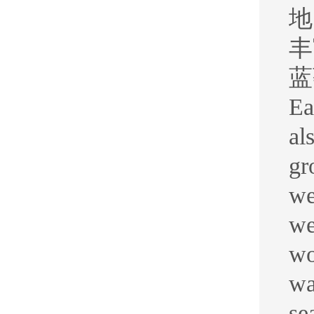
地
丰
蓝
Ea
al
gr
we
we
wo
wa
se