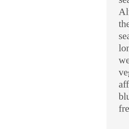
Al
th
se
lo
we
ve
af
bl
fr