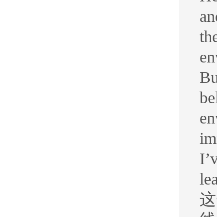
an
th
en
Bu
be
en
im
I’
le
这