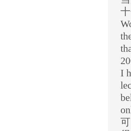
十
Wo
th
th
20
I 
le
be
on
可