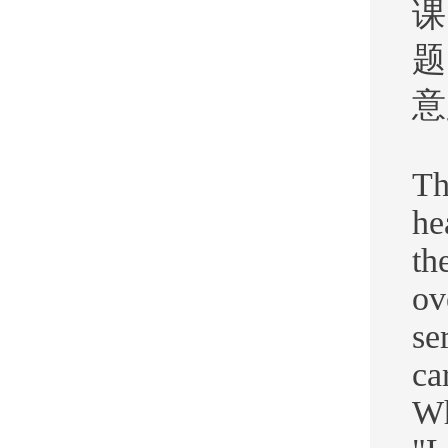
课
题
意
Th
he
th
ov
se
ca
Wh