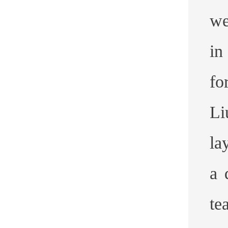
we
in
fo
Li
la
a 
te