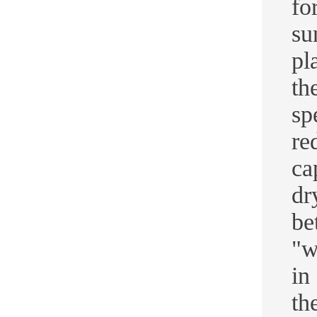
fo
su
pl
th
sp
re
ca
dr
be
"w
in
th