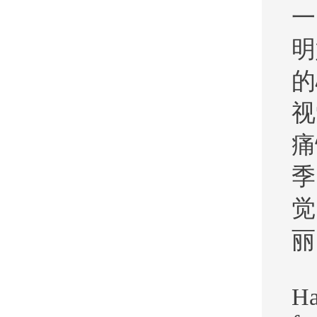
一
明
的
视
痛
季
觉
丽
Ha