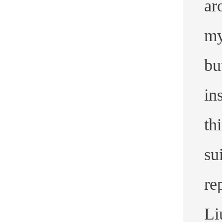
ar
my
bu
in
th
su
re
Li