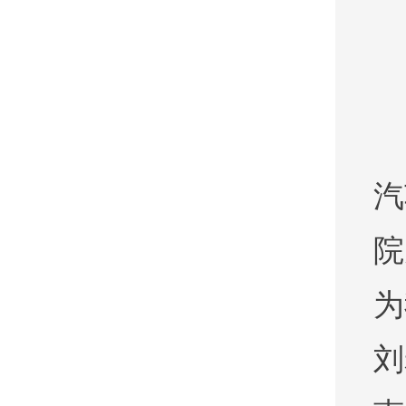
汽
院
为
刘