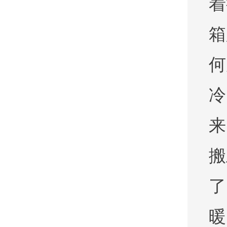
着
箱
何
冷
来
搬
了
暖