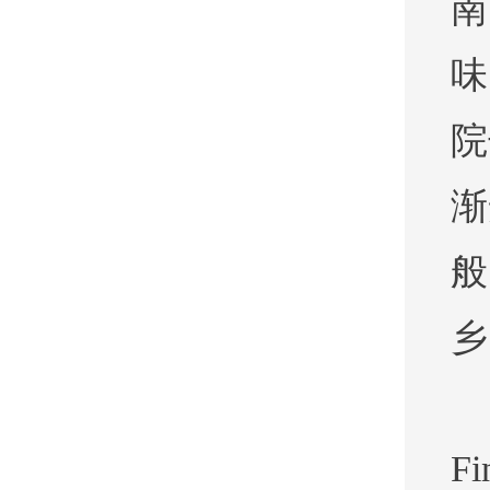
南
味
院
渐
般
乡
Fi