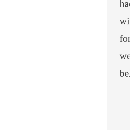
ha
wi
fo
we
be