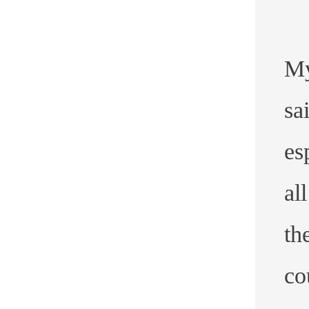
My
sa
es
al
th
co