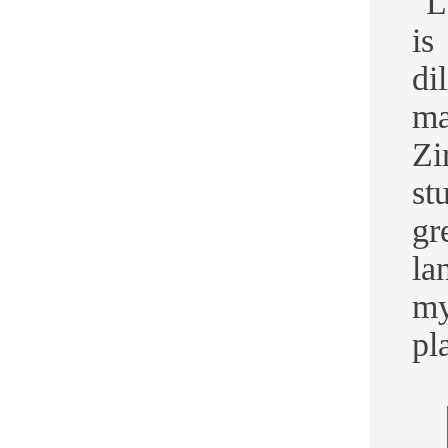
"L
is
di
ma
Zi
st
gr
la
my
pl