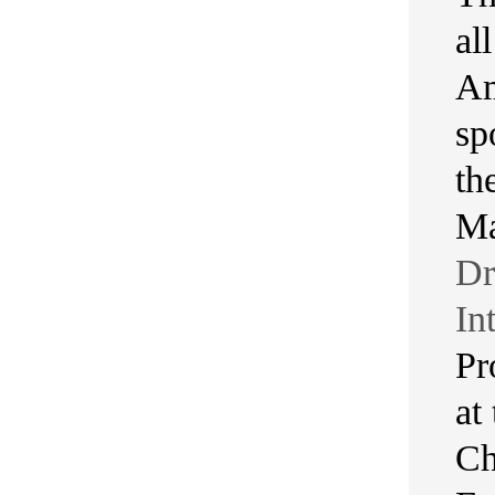
al
Am
sp
th
Ma
Dr
In
Pr
at
Ch