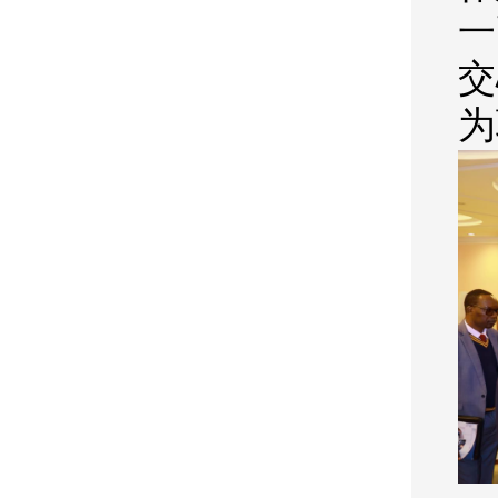
一
交
为