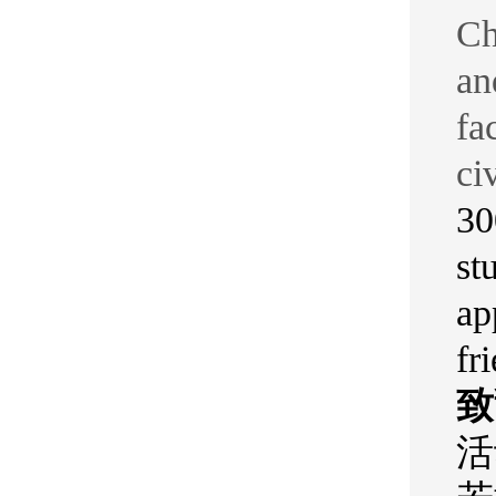
Ch
an
fa
ci
30
st
ap
fr
致
活