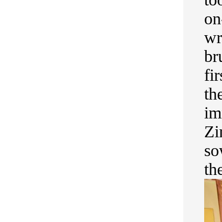
on
wr
br
fi
th
im
Zi
so
th