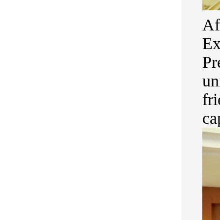
Af
Ex
Pr
un
fr
ca