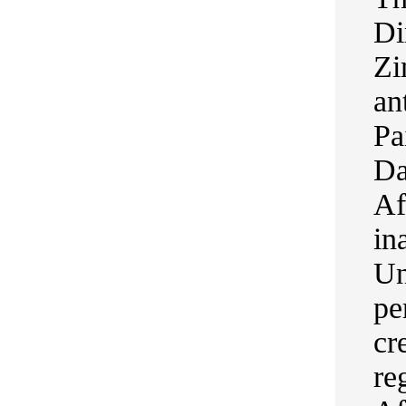
Di
Zi
an
Pa
Da
Af
in
Un
pe
cr
re