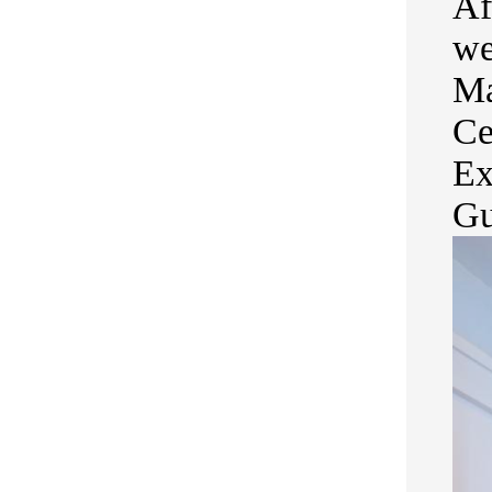
Af
we
Ma
Ce
Ex
Gu