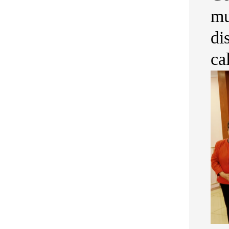
mu
di
ca