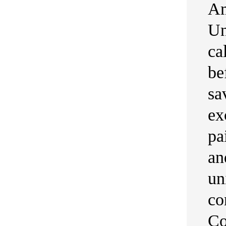
Am
Un
ca
be
sa
ex
pa
an
un
co
Co