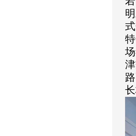
若
明
式
特
场
津
路
长