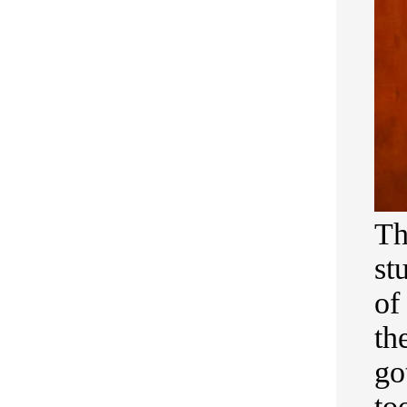
Th
st
of
th
go
to