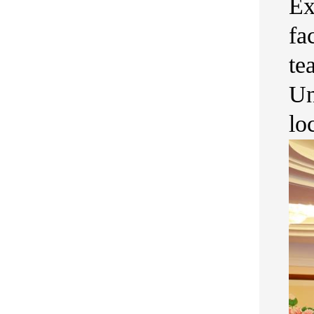
Ex
fa
te
Un
lo