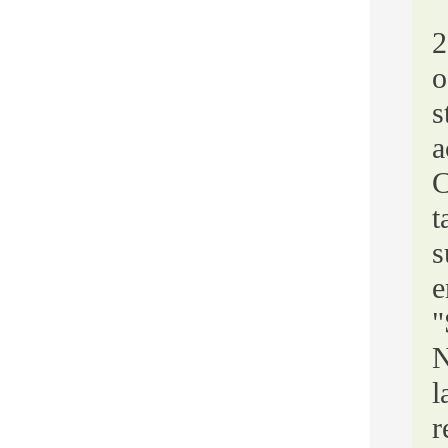
2
o
s
a
C
t
s
e
"
N
l
r