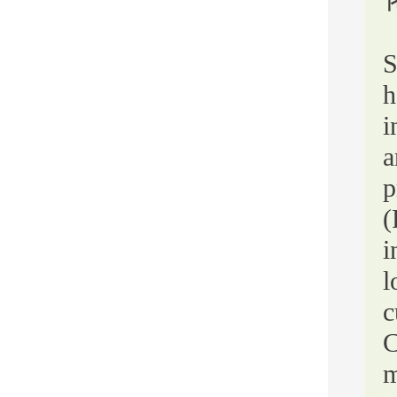
S
h
i
a
p
(
i
l
c
C
m