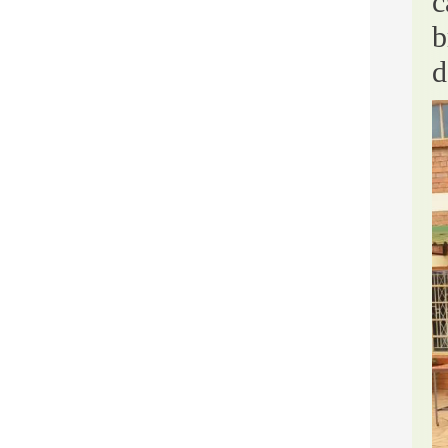
c
b
d