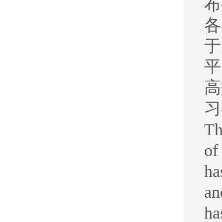
布
各
于
平
高
习
Th
of
ha
an
ha