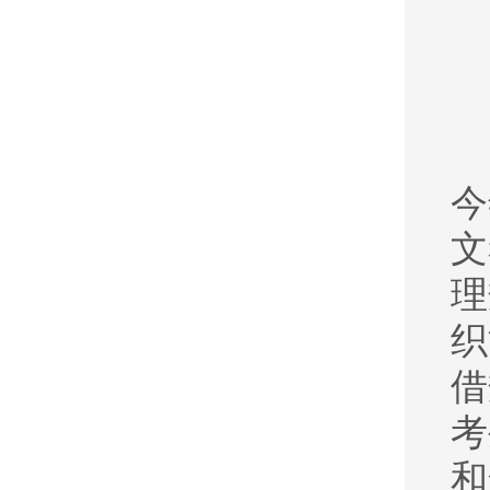
今
文
理
织
借
考
和