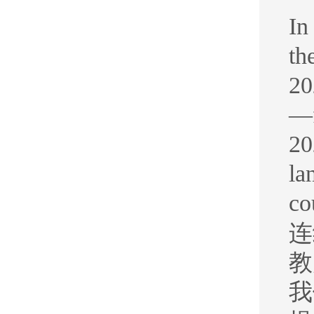
In
th
20
—f
20
la
co
连
教
我