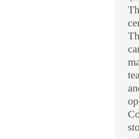
Th
ce
Th
ca
ma
te
an
op
Co
st