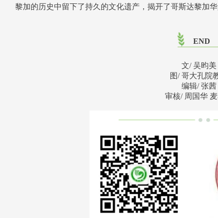
黎加的历史中留下了持久的文化遗产，揭开了哥斯达黎加华
END
文/ 吴昀美
图/ 哥大孔院
编辑/ 张茜
审核/ 周国华 