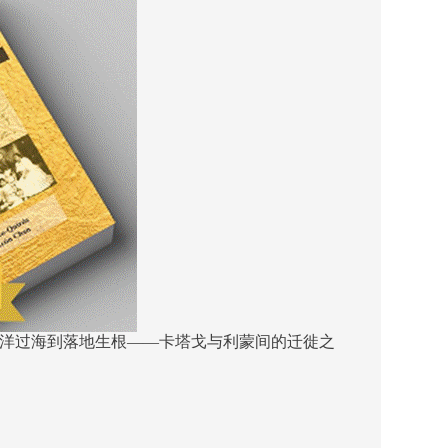
洋过海到落地生根——卡塔戈与利蒙间的迁徙之