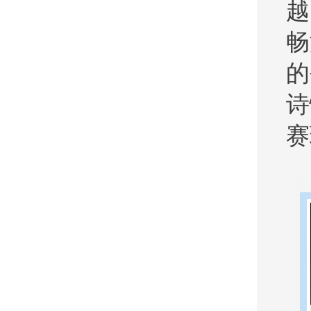
越
畅
的
诗
赛