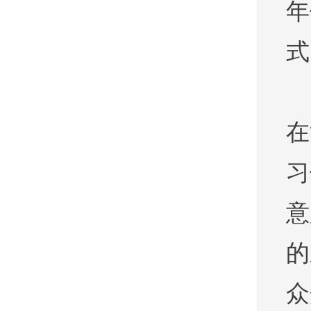
年
式
在
习
意
的
众