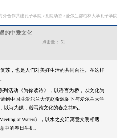
海外合作共建孔子学院
孔院动态
爱尔兰都柏林大学孔子学院
遇的中爱文化
点击量：
51
的复苏，也是人们对美好生活的共同向往。在这样
。
系列活动《为你读诗》，以语言为桥，以文化为
邀请到中国驻爱尔兰大使赵希源阁下与爱尔兰大学
诵，以诗为媒，谱写跨文化的春之共鸣。
ing of Waters》，以水之交汇寓意文明相遇；
意中的春日生机。