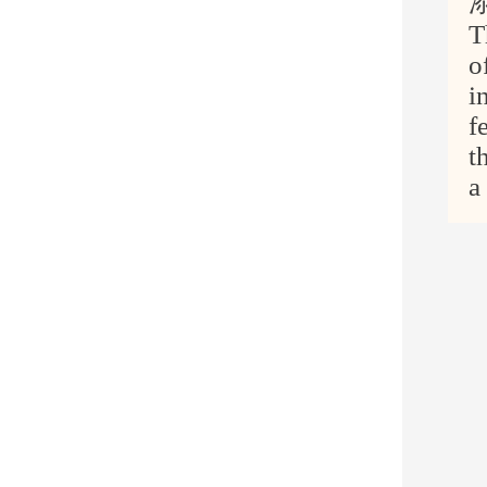
T
o
i
f
t
a