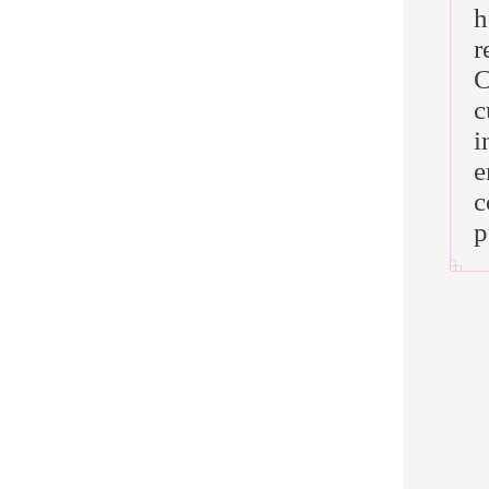
h
r
C
c
i
e
c
p