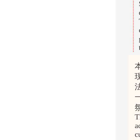
T
a
c