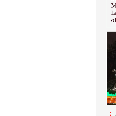
M
L
o