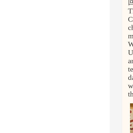
T
C
c
m
W
U
a
t
d
w
t