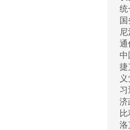
统
国
尼
通
中
捷
义
习
济
比
洛