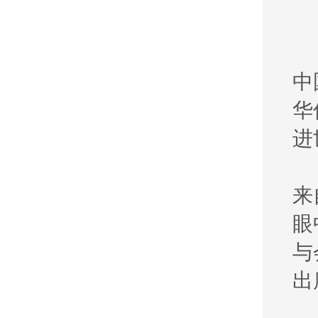
中
华
进
来
眼
与
出