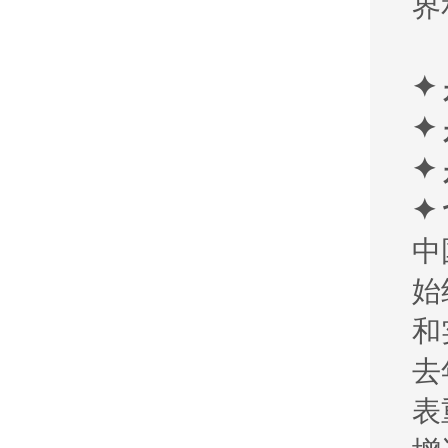
界
✦
✦
✦
✦
中
始
和
去
表