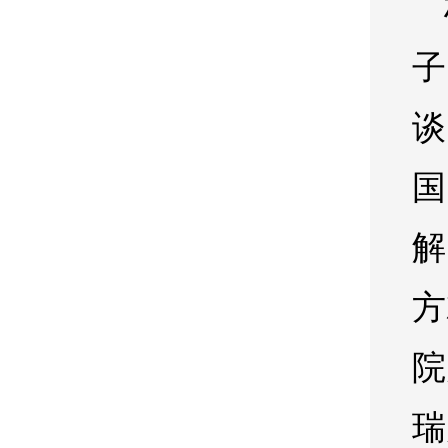
子
谈
国
解
方
院
瑞