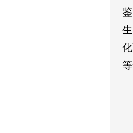
鉴
生
化
等