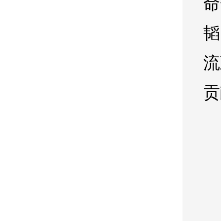
命
韬
流
贡