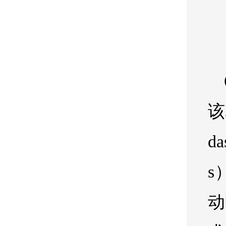
该
d
s
动