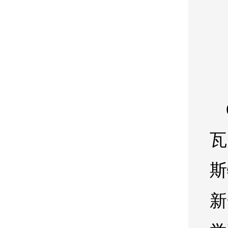
瓦
斯
新