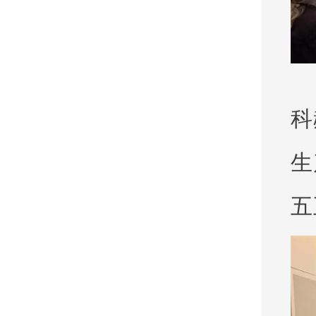
科
生
五