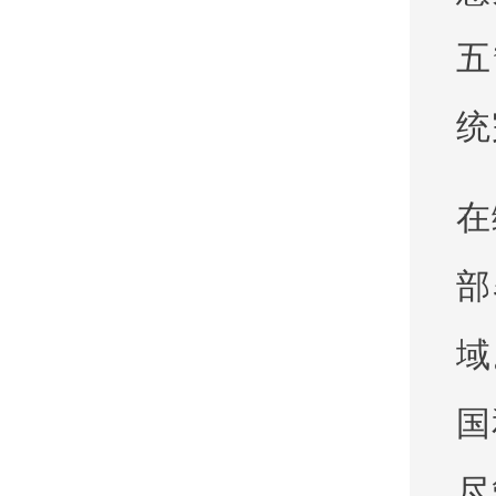
五
统
在
部
域
国
尽