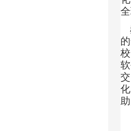
全
的
校
软
交
化
助