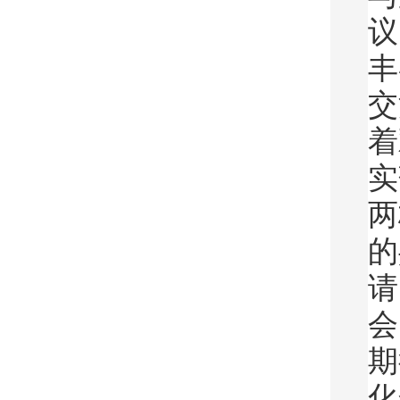
议
丰
交
着
实
两
的
请
会
期
化