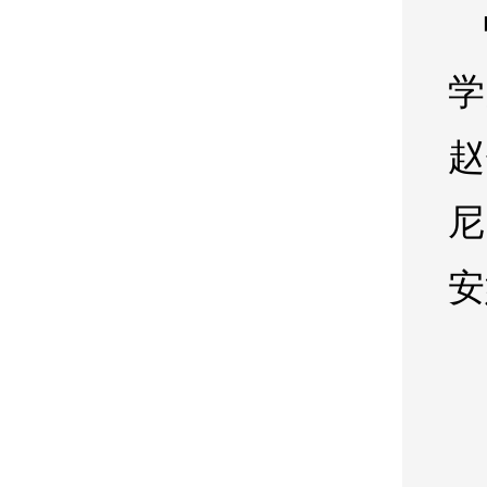
学
赵
尼
安