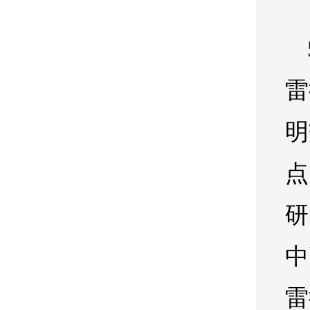
雷
明
点
研
中
雷