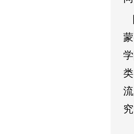
蒙
学
类
流
究