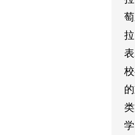
萄
拉
表
校
的
类
学