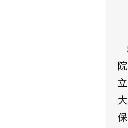
院
立
大
保