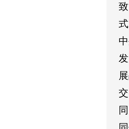
致
式
中
发
展
交
同
同