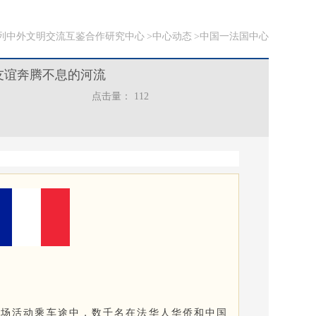
列中外文明交流互鉴合作研究中心
中心动态
中国一法国中心
友谊奔腾不息的河流
点击量：
112
各场活动乘车途中，数千名在法华人华侨和中国