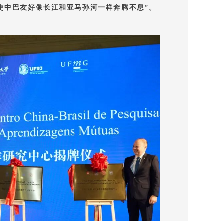
使中巴友好像长江和亚马孙河一样奔腾不息”。