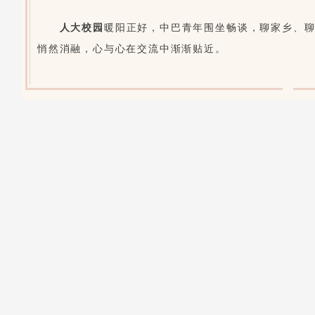
人大校园
暖阳正好，中巴青年围坐畅谈，聊家乡、
悄然消融，心与心在交流中渐渐贴近。