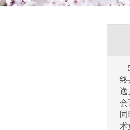
终
逸
会
同
术