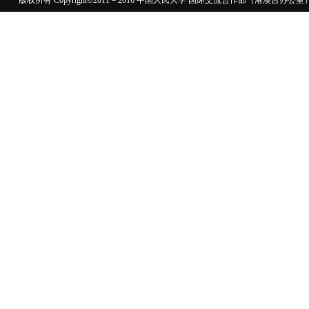
版权所有 Copyright©2011－2016 中国人民大学 国际交流合作部（港澳台
110402430