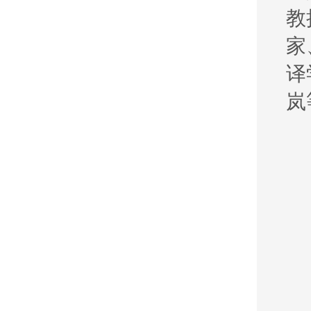
教
家
译
岚