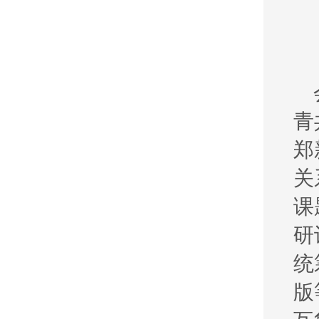
青
郑
关
课
研
统
版