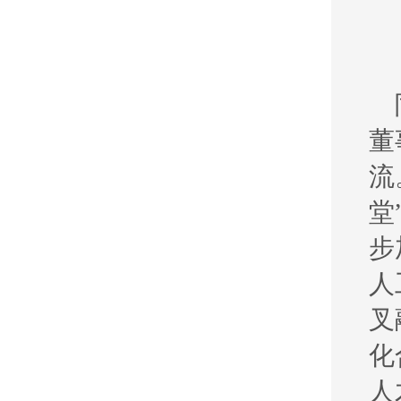
董
流
堂
步
人
叉
化
人