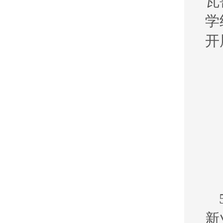
瓦
学
开
新