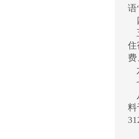
语
住
费
料
3