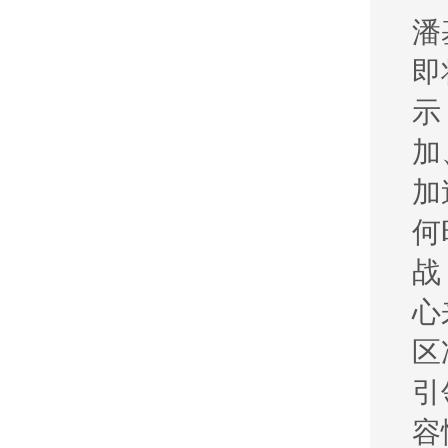
潘
即
示
加
加
何
战
心
区
引
容