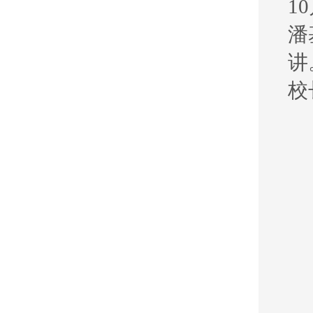
1
潘
讲
校