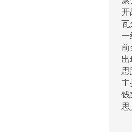
聚
开
瓦
一
前
出
思
主
钱
思