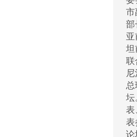
市
部
亚
坦
联
尼
总
坛
表
表
论