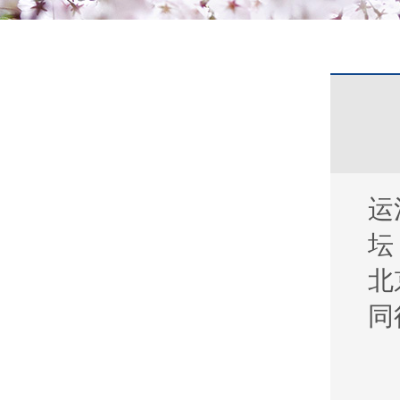
运
坛
北
同