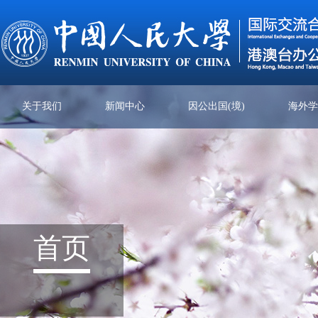
关于我们
新闻中心
因公出国(境)
海外
首页