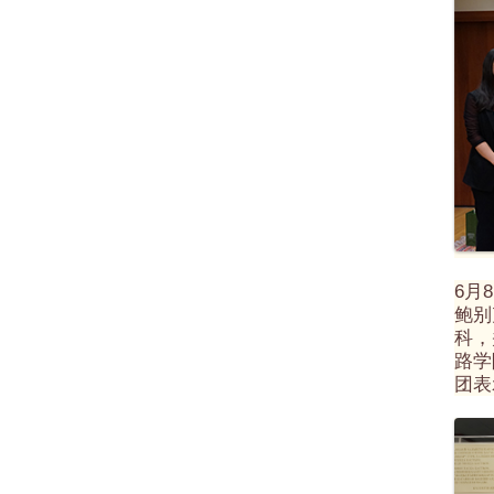
6月
鲍别
科，
路学
团表