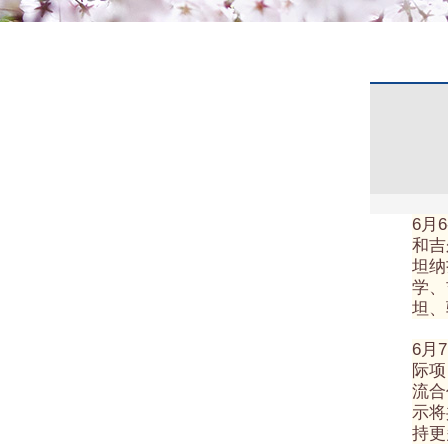
6月
和吉
坦纳
学、
坦、
6月
际项
流合
示将
持更