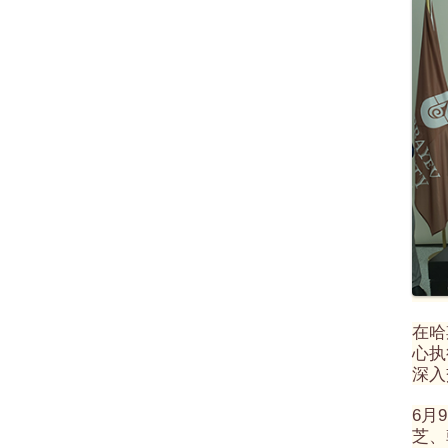
在哈
心执
深入
6月
芝、