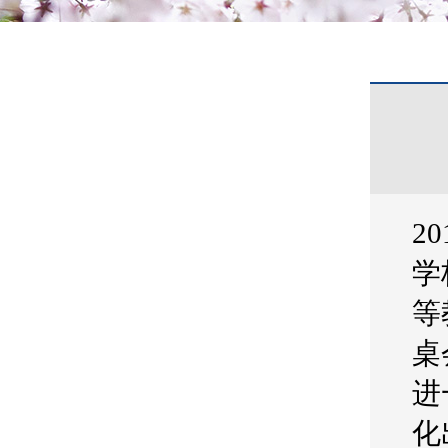
2
学
等
桌
进
化