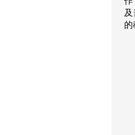
作
及
的