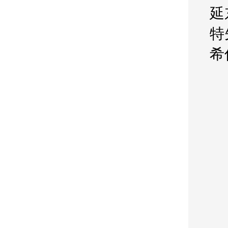
延
特
希