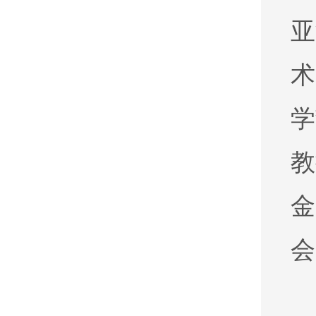
亚
术
学
教
金
会