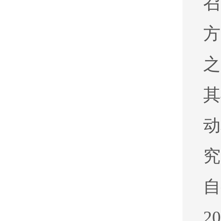
召
方
之
其
动
究
自
2