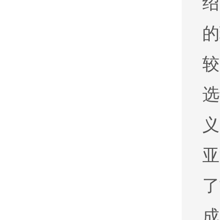
绍
的
较
选
义
亚
了
成