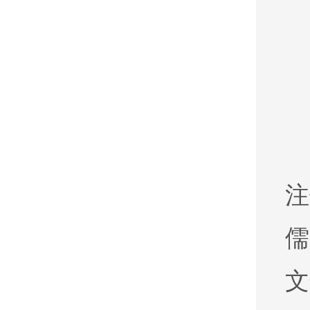
注
儒
文