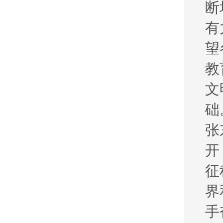
断
有
望
教
文
础
张
开
征
界
手