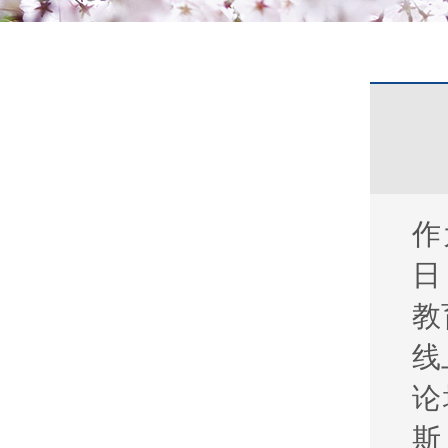
作
日
教
线
论
斯