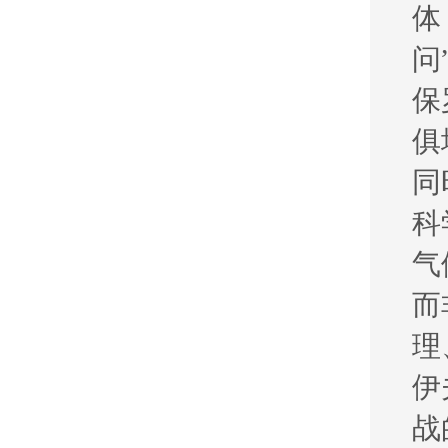
体
问
保
俱
同
科
气
而
理
伊
战