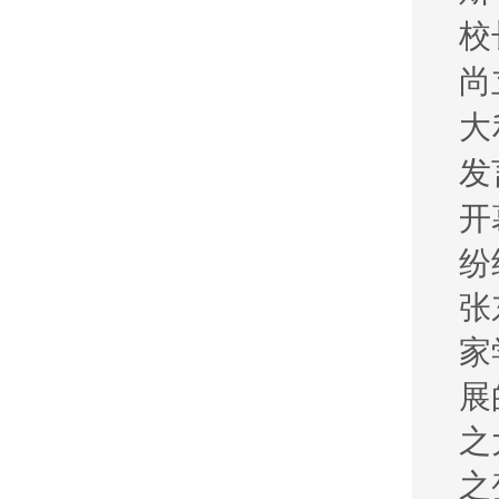
校
尚
大
发
开
纷
张
家
展
之
之