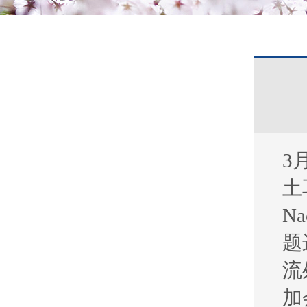
3
土
Na
题
流
加