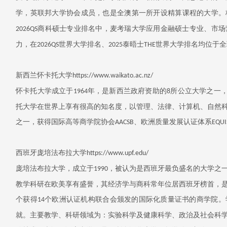
学，英联邦大学协会成员，也是全澳第一所开设精算课程的大学。
商科硕士专业排名中，麦考瑞大学应用金融硕士专业、市场
2026QS
力，在
世界大学排名、
泰晤士
世界大学排名均位于全
2026QS
2025
THE
新西兰怀卡托大学
https://www.waikato.ac.nz/
怀卡托大学成立于
年，是新西兰政府资助的
所公立大学之一
1964
8
托大学在世界上享有很高的知名度，以管理、法律、计算机、自然
之一，获得国际高等商学院协会
、欧洲质量发展认证体系
AACSB
EQUI
西班牙庞培法布拉大学
https://www.upf.edu/
庞培法布拉大学，成立于
，被认为是西班牙最负盛名的大学之
1990
教学科研在欧美享有盛誉，其经济学与商科常年位居西班牙榜首，
个获得
个欧洲认证机构联合会颁发的国际化质量证书的商学院。
14
就。主要教学、科研领域为：实验科学及健康科学、政治及社会科