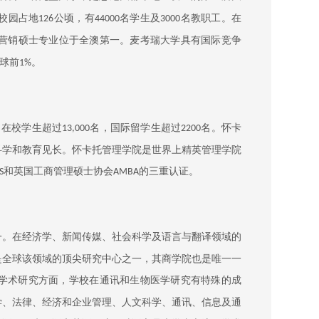
校园占地
公顷，有
名学生及
名教职工。在
126
44000
3000
营销硕士专业位于全澳第一。麦考瑞大学具有国际竞争
球前
。
1%
，在校学生超过
名，国际留学生超过
名。怀卡
13,000
2200
科学和教育见长。怀卡托管理学院是世界上精英管理学院
和英国工商管理硕士协会
的三重认证。
S
AMBA
一。在经济学、新闻传媒、社会科学及语言与翻译领域的
是全球该领域的顶尖研究中心之一，其商学院也是唯一一
学术研究方面，学校在通讯和生物医学研究有特殊的成
学、法律、经济和企业管理、人文科学、通讯、信息及通