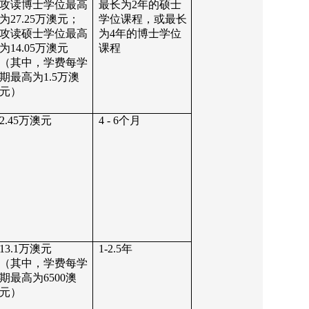
攻读博士学位最高
最长为
2
年的硕士
为
27.25
万澳元；
学位课程，或最长
攻读硕士学位最高
为
4
年的博士学位
为
14.05
万澳元
课程
（其中，学费每学
期最高为
1.5
万澳
元）
2.45
万澳元
4 - 6
个月
13.1
万澳元
1-2.5
年
（其中，学费每学
期最高为
6500
澳
元）